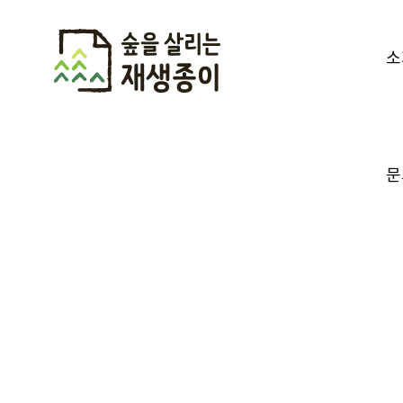
소
Skip
to
content
문