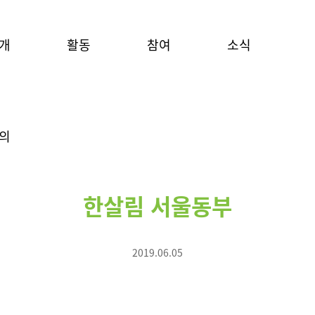
개
활동
참여
소식
의
한살림 서울동부
2019.06.05