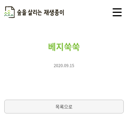
메
뉴
열
기
Skip
to
content
베지쑥쑥
2020.09.15
목록으로