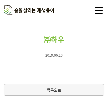
메
뉴
열
기
Skip
to
content
㈜하우
2019.06.10
목록으로