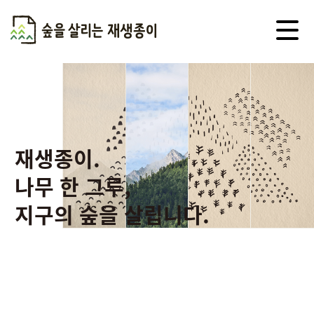
메
뉴
열
기
Skip
to
content
재생종이.
나무 한 그루,
지구의 숲을 살립니다.